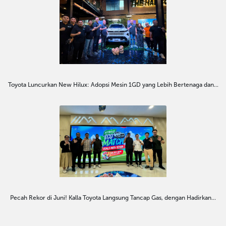
Toyota Luncurkan New Hilux: Adopsi Mesin 1GD yang Lebih Bertenaga dan...
Pecah Rekor di Juni! Kalla Toyota Langsung Tancap Gas, dengan Hadirkan...