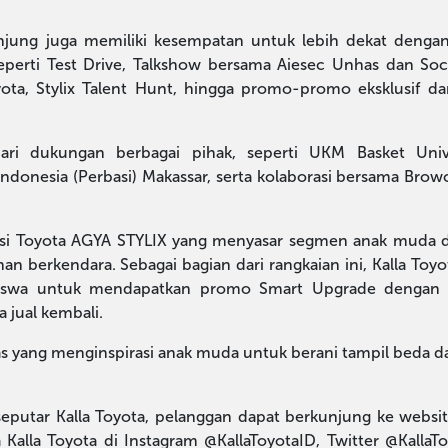
gunjung juga memiliki kesempatan untuk lebih dekat deng
eperti Test Drive, Talkshow bersama Aiesec Unhas dan Soc
ota, Stylix Talent Hunt, hingga promo-promo eksklusif dar
dari dukungan berbagai pihak, seperti UKM Basket Unive
ndonesia (Perbasi) Makassar, serta kolaborasi bersama Brow
omosi Toyota AGYA STYLIX yang menyasar segmen anak muda
an berkendara. Sebagai bagian dari rangkaian ini, Kalla Toyo
swa untuk mendapatkan promo Smart Upgrade dengan c
a jual kembali.
as yang menginspirasi anak muda untuk berani tampil beda da
eputar Kalla Toyota, pelanggan dapat berkunjung ke websit
a Kalla Toyota di Instagram @KallaToyotaID, Twitter @KallaT