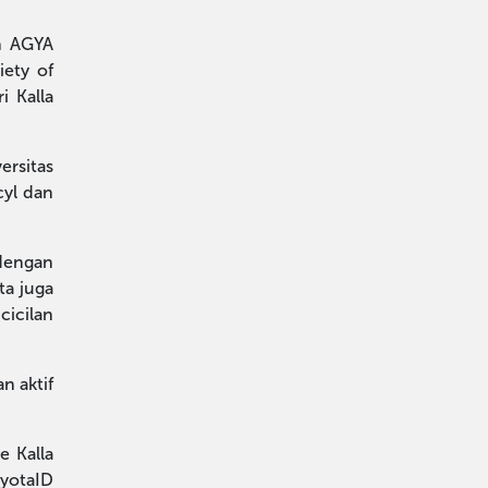
an AGYA
iety of
i Kalla
rsitas
cyl dan
 dengan
ta juga
icilan
n aktif
e Kalla
oyotaID