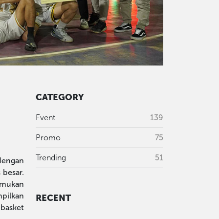
CATEGORY
Event
139
Promo
75
Trending
51
dengan
 besar.
temukan
mpilkan
RECENT
 basket