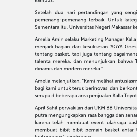
kampus.
Setelah dua hari pertandingan yang sen
pemenang-pemenang terbaik. Untuk kategor
Sementara itu, Universitas Negeri Makassar ke
Amelia Amin selaku Marketing Manager Kall
menjadi bagian dari kesuksesan 'AGYA Goes 
tentang basket, tapi juga tentang bagaim
talenta mereka, dan menunjukkan bahwa T
dinamis dan modern mereka.”
Amelia melanjutkan, “Kami melihat antusiasme
bagi kami untuk terus berinovasi dan berkon
serupa dibeberapa area penjualan Kalla Toyo
April Sahil perwakilan dari UKM BB Universi
putra mengungkapkan rasa bangga dan senangn
karena telah membuat event olahraga basket
membuat bibit-bibit pemain basket antar U