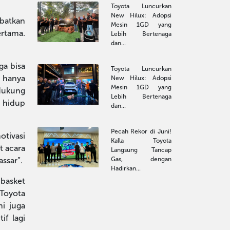
Toyota Luncurkan
New Hilux: Adopsi
batkan
Mesin 1GD yang
ertama.
Lebih Bertenaga
dan...
ga bisa
Toyota Luncurkan
n hanya
New Hilux: Adopsi
Mesin 1GD yang
ndukung
Lebih Bertenaga
 hidup
dan...
Pecah Rekor di Juni!
otivasi
Kalla Toyota
t acara
Langsung Tancap
ssar”.
Gas, dengan
Hadirkan...
 basket
 Toyota
ni juga
if lagi